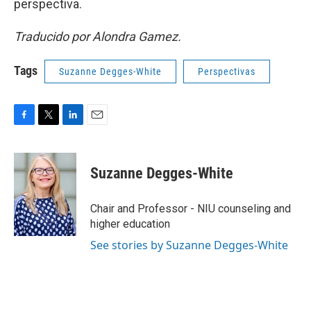
perspectiva.
Traducido por Alondra Gamez.
Tags
Suzanne Degges-White
Perspectivas
F
T
L
E
a
w
i
m
c
i
n
a
e
t
k
i
Suzanne Degges-White
b
t
e
l
o
e
d
o
r
I
Chair and Professor - NIU counseling and
k
n
higher education
See stories by Suzanne Degges-White