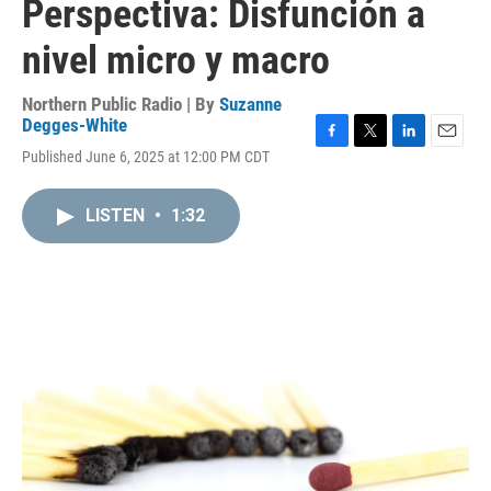
Perspectiva: Disfunción a
nivel micro y macro
Northern Public Radio | By
Suzanne
Degges-White
F
T
L
E
Published June 6, 2025 at 12:00 PM CDT
a
w
i
m
c
i
n
a
e
t
k
i
LISTEN
•
1:32
b
t
e
l
o
e
d
o
r
I
k
n