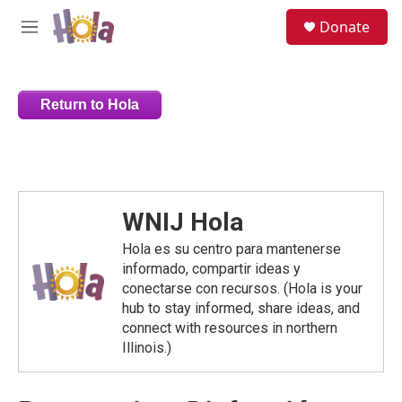
Skip to main content
S
Donate
e
M
a
e
r
n
c
u
h
Return to Hola
u
e
r
y
WNIJ Hola
Hola es su centro para mantenerse
informado, compartir ideas y
conectarse con recursos. (Hola is your
hub to stay informed, share ideas, and
connect with resources in northern
Illinois.)