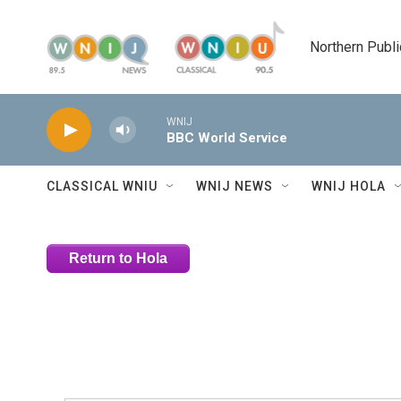
Skip to main content
Northern Publi
WNIJ
BBC World Service
CLASSICAL WNIU
WNIJ NEWS
WNIJ HOLA
Return to Hola