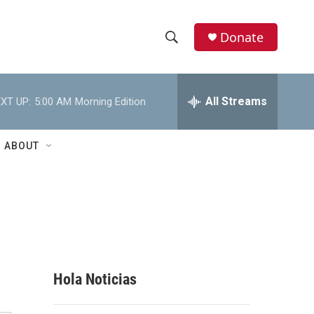
Donate
S
S
e
h
a
r
All Streams
XT UP:
5:00 AM
Morning Edition
o
c
h
w
Q
ABOUT
u
S
e
r
e
y
a
r
c
Hola Noticias
h