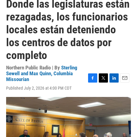
Donde las legislaturas están
rezagadas, los funcionarios
locales están deteniendo
los centros de datos por
completo
Northern Public Radio | By
Sterling
Sewell and Max Quinn, Columbia
Missourian
F
T
L
E
Published July 2, 2026 at 4:00 PM CDT
a
w
i
m
c
i
n
a
e
t
k
i
b
t
e
l
o
e
d
o
r
I
k
n