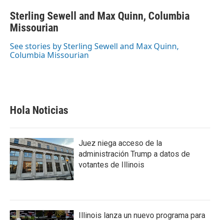
a
w
i
m
c
i
n
a
Sterling Sewell and Max Quinn, Columbia
e
t
k
i
b
Missourian
t
e
l
o
e
d
o
r
I
See stories by Sterling Sewell and Max Quinn,
k
n
Columbia Missourian
Hola Noticias
Juez niega acceso de la
administración Trump a datos de
votantes de Illinois
Illinois lanza un nuevo programa para