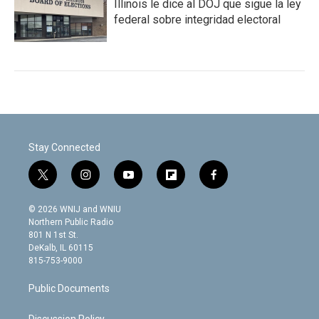
Illinois le dice al DOJ que sigue la ley
federal sobre integridad electoral
Stay Connected
t
i
y
f
f
w
n
o
l
a
i
s
u
i
c
© 2026 WNIJ and WNIU
t
t
t
p
e
Northern Public Radio
t
a
u
b
b
801 N 1st St.
e
g
b
o
o
DeKalb, IL 60115
r
r
e
a
o
815-753-9000
a
r
k
m
d
Public Documents