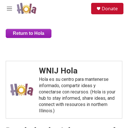
Skip to main content
S
Donate
e
M
a
e
r
n
c
u
h
Return to Hola
u
e
r
y
WNIJ Hola
Hola es su centro para mantenerse
informado, compartir ideas y
conectarse con recursos. (Hola is your
hub to stay informed, share ideas, and
connect with resources in northern
Illinois.)