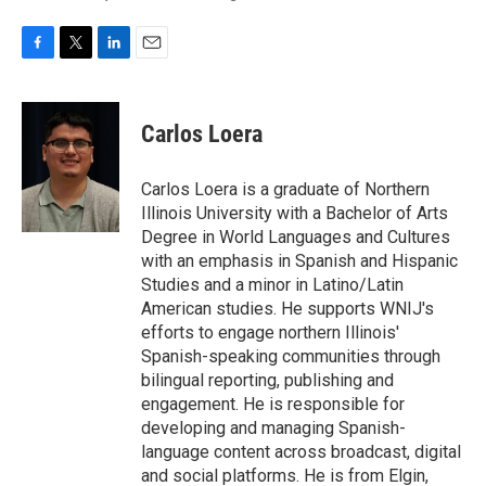
F
T
L
E
a
w
i
m
c
i
n
a
e
t
k
i
Carlos Loera
b
t
e
l
o
e
d
o
r
I
Carlos Loera is a graduate of Northern
k
n
Illinois University with a Bachelor of Arts
Degree in World Languages and Cultures
with an emphasis in Spanish and Hispanic
Studies and a minor in Latino/Latin
American studies. He supports WNIJ's
efforts to engage northern Illinois'
Spanish-speaking communities through
bilingual reporting, publishing and
engagement. He is responsible for
developing and managing Spanish-
language content across broadcast, digital
and social platforms. He is from Elgin,