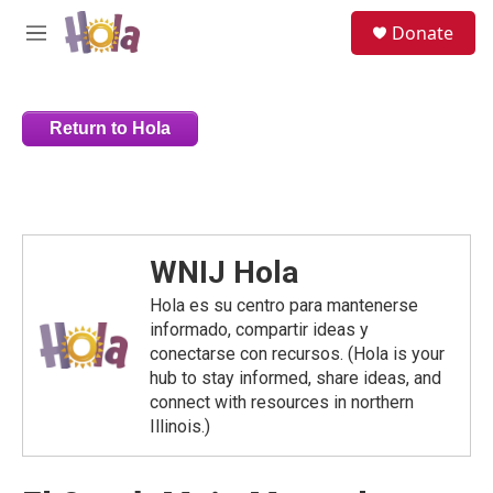
Skip to main content
S
Donate
e
M
a
e
r
n
c
u
h
Return to Hola
u
e
r
y
WNIJ Hola
Hola es su centro para mantenerse
informado, compartir ideas y
conectarse con recursos. (Hola is your
hub to stay informed, share ideas, and
connect with resources in northern
Illinois.)