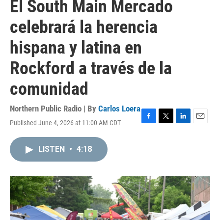
El South Main Mercado
celebrará la herencia
hispana y latina en
Rockford a través de la
comunidad
Northern Public Radio | By
Carlos Loera
Published June 4, 2026 at 11:00 AM CDT
F
T
L
E
a
w
i
m
c
i
n
a
LISTEN
•
4:18
e
t
k
i
b
t
e
l
o
e
d
o
r
I
k
n