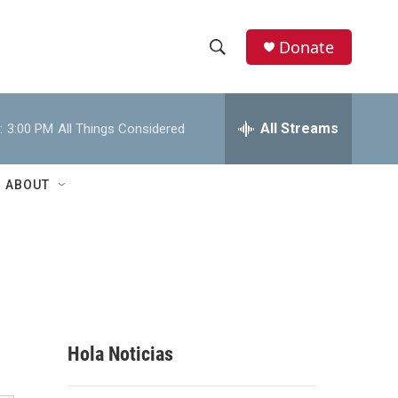
Donate
S
S
e
h
a
r
All Streams
:
3:00 PM
All Things Considered
o
c
h
w
Q
ABOUT
u
S
e
r
e
y
a
r
c
Hola Noticias
h