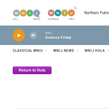
Skip to main content
Northern Publi
WNIJ
Science Friday
CLASSICAL WNIU
WNIJ NEWS
WNIJ HOLA
Return to Hola