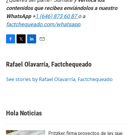
contenidos que recibes enviándolos a nuestro
WhatsApp
+
1 (646) 873 60 87
o a
factchequeado.com/whatsapp
.
F
T
L
E
a
w
i
m
c
i
n
a
e
t
k
i
Rafael Olavarría, Factchequeado
b
t
e
l
o
e
d
o
r
I
See stories by Rafael Olavarría, Factchequeado
k
n
Hola Noticias
Pritzker firma proyectos de ley que