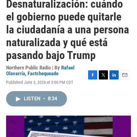
Desnaturalización: cuándo
el gobierno puede quitarle
la ciudadanía a una persona
naturalizada y qué está
pasando bajo Trump
Northern Public Radio | By
Rafael
Olavarría, Factchequeado
F
T
L
E
Published June 3, 2026 at 3:00 PM CDT
a
w
i
m
c
i
n
a
e
t
k
i
LISTEN
•
8:34
b
t
e
l
o
e
d
o
r
I
k
n