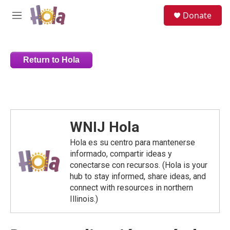
Skip to main content
S
Donate
e
M
a
e
r
n
c
u
h
Return to Hola
u
e
r
y
WNIJ Hola
Hola es su centro para mantenerse
informado, compartir ideas y
conectarse con recursos. (Hola is your
hub to stay informed, share ideas, and
connect with resources in northern
Illinois.)