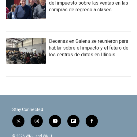
del impuesto sobre las ventas en las
compras de regreso a clases
Decenas en Galena se reunieron para
hablar sobre el impacto y el futuro de
los centros de datos en Illinois
Stay Connected
t
i
y
f
f
w
n
o
l
a
i
s
u
i
c
© 2026 WNIJ and WNIU