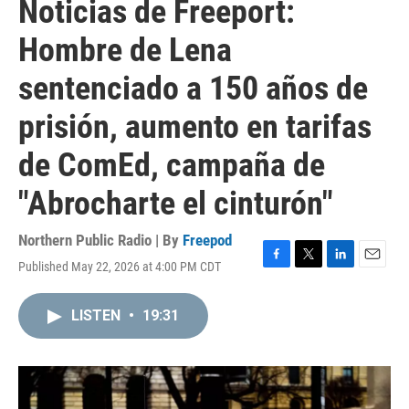
Noticias de Freeport:
Hombre de Lena
sentenciado a 150 años de
prisión, aumento en tarifas
de ComEd, campaña de
"Abrocharte el cinturón"
Northern Public Radio | By
Freepod
Published May 22, 2026 at 4:00 PM CDT
F
T
L
E
a
w
i
m
c
i
n
a
LISTEN
•
19:31
e
t
k
i
b
t
e
l
o
e
d
o
r
I
k
n