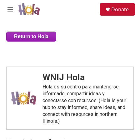
Skip to main content
S
Donate
e
M
a
e
r
n
c
u
h
Return to Hola
u
e
r
y
WNIJ Hola
Hola es su centro para mantenerse
informado, compartir ideas y
conectarse con recursos. (Hola is your
hub to stay informed, share ideas, and
connect with resources in northern
Illinois.)