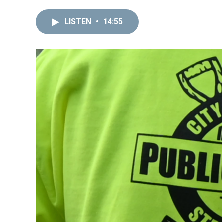
LISTEN
•
14:55