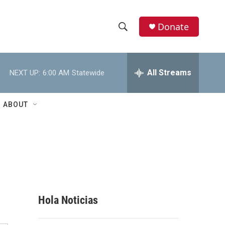
Donate
S
S
e
h
a
r
All Streams
NEXT UP:
6:00 AM
Statewide
o
c
h
w
Q
ABOUT
u
S
e
r
e
y
a
r
c
Hola Noticias
h