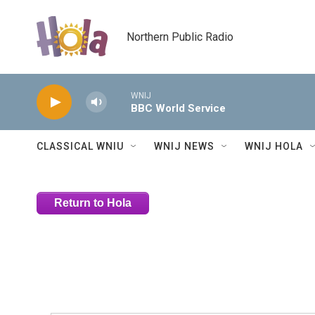
Skip to main content
Northern Public Radio
WNIJ
BBC World Service
CLASSICAL WNIU
WNIJ NEWS
WNIJ HOLA
Return to Hola