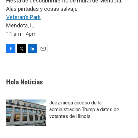
Fiesta de descubrimiento de mural de Mendota:
Alas pintadas y cosas salvaje
Veteran’s Park
Mendota, IL
11 am - 4pm
F
T
L
E
a
w
i
m
c
i
n
a
e
t
k
i
b
t
e
l
Hola Noticias
o
e
d
o
r
I
k
n
Juez niega acceso de la
administración Trump a datos de
votantes de Illinois