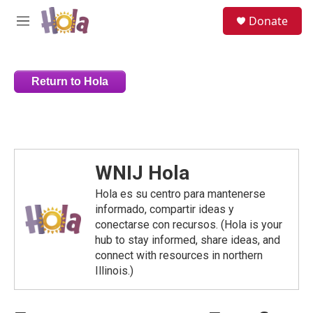
Skip to main content
S
Donate
e
M
a
e
r
n
c
u
h
Return to Hola
u
e
r
y
WNIJ Hola
Hola es su centro para mantenerse
informado, compartir ideas y
conectarse con recursos. (Hola is your
hub to stay informed, share ideas, and
connect with resources in northern
Illinois.)