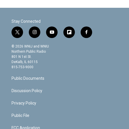
Stay Connected
t
i
y
f
f
w
n
o
l
a
i
s
u
i
c
© 2026 WNIJ and WNIU
t
t
t
p
e
Northern Public Radio
t
a
u
b
b
801 N 1st St.
e
g
b
o
o
DeKalb, IL 60115
r
r
e
a
o
815-753-9000
a
r
k
m
d
Public Documents
Discussion Policy
Privacy Policy
Public File
FCC Application