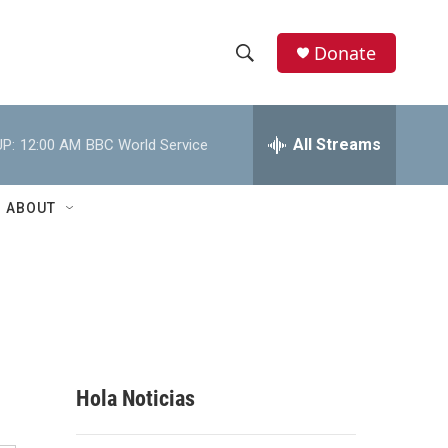
Donate
S
S
e
h
a
r
All Streams
P:
12:00 AM
BBC World Service
o
c
h
w
Q
ABOUT
u
S
e
r
e
y
a
r
c
Hola Noticias
h