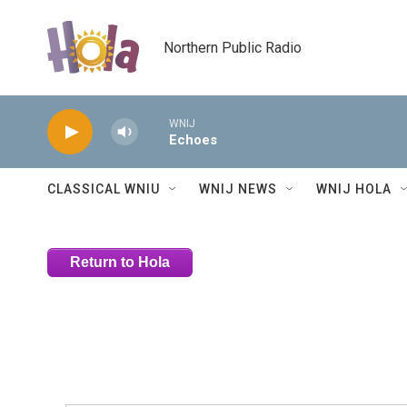
Skip to main content
Northern Public Radio
WNIJ
Echoes
CLASSICAL WNIU
WNIJ NEWS
WNIJ HOLA
Return to Hola