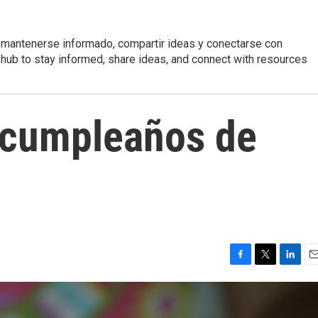
 mantenerse informado, compartir ideas y conectarse con
r hub to stay informed, share ideas, and connect with resources
l cumpleaños de
F
T
L
E
a
w
i
m
c
i
n
a
e
t
k
i